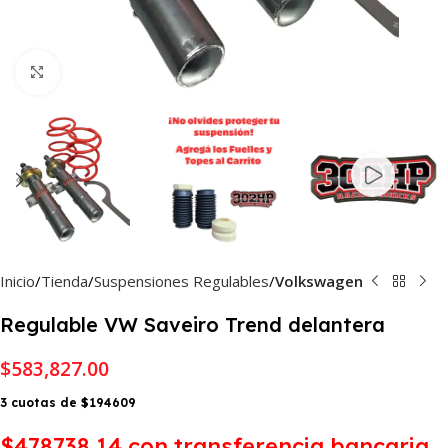
Haga Click para agrandar
Inicio
Tienda
Suspensiones Regulables
Volkswagen
Regulable VW Saveiro Trend delantera
$
583,827.00
3 cuotas de $194609
$478738,14
con transferencia bancaria