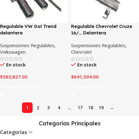
Regulable VW Gol Trend
Regulable Chevrolet Cruze
delantera
16/… Delantera
Suspensiones Regulables
,
Suspensiones Regulables
,
Volkswagen
Chevrolet
En stock
En stock
$
583,827.00
$
641,504.00
Añadir Al Carrito
Añadir Al Carrito
1
2
3
4
…
17
18
19
→
Categorías Principales
Categorías