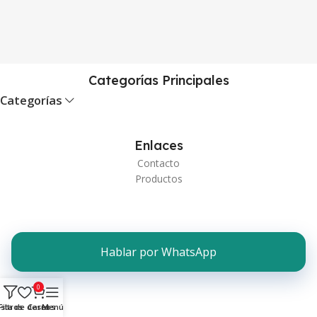
Categorías Principales
Categorías
Enlaces
Contacto
Productos
Hablar por WhatsApp
0
ista de deseos
Filtros
Carro
Menú