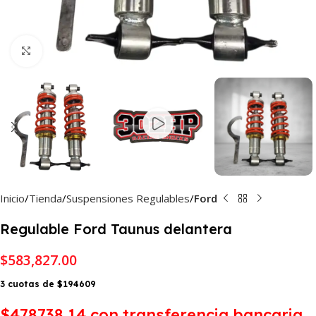
Haga Click para agrandar
Inicio
Tienda
Suspensiones Regulables
Ford
Regulable Ford Taunus delantera
$
583,827.00
3 cuotas de $194609
$478738,14
con transferencia bancaria