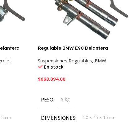
elantera
Regulable BMW E90 Delantera
rolet
Suspensiones Regulables
,
BMW
En stock
$
668,094.00
Añadir Al Carrito
PESO
9 kg
 15 cm
DIMENSIONES
50 × 45 × 15 cm