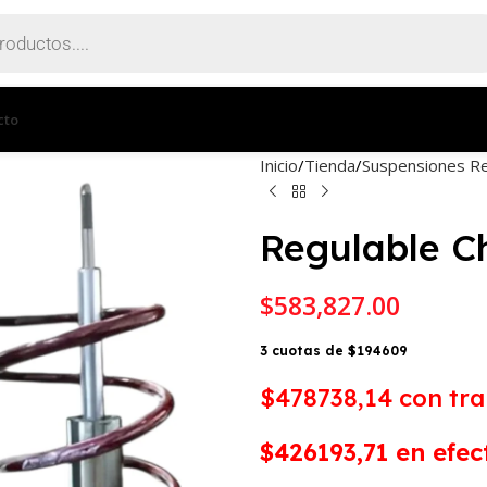
cto
Inicio
Tienda
Suspensiones Re
Regulable C
$
583,827.00
3 cuotas de $194609
$478738,14
con tr
$426193,71 en efect