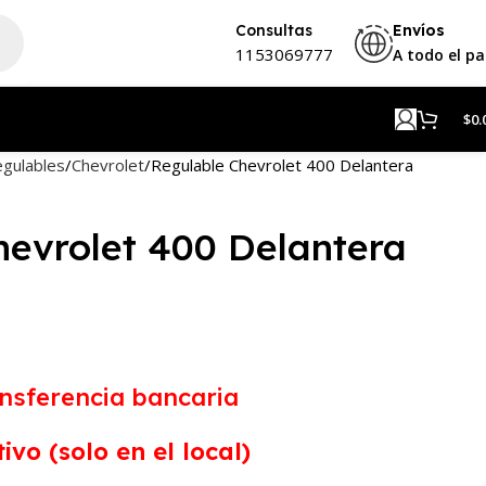
Consultas
Envíos
1153069777
A todo el pa
$
0.
gulables
Chevrolet
Regulable Chevrolet 400 Delantera
hevrolet 400 Delantera
ansferencia bancaria
ivo (solo en el local)