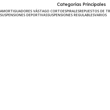
Categorías Principales
AMORTIGUADORES VÁSTAGO CORTO
ESPIRALES
REPUESTOS DE T
SUSPENSIONES DEPORTIVAS
SUSPENSIONES REGULABLES
VARIOS