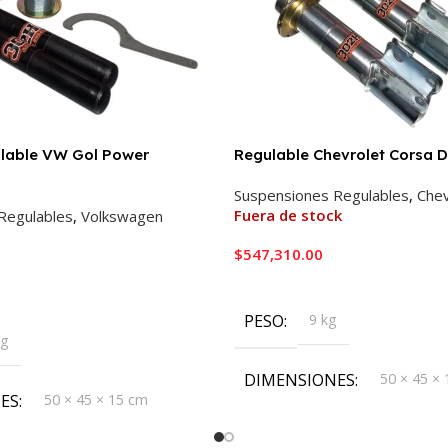
ulable VW Gol Power
Regulable Chevrolet Corsa D
Suspensiones Regulables
,
Chev
Fuera de stock
Regulables
,
Volkswagen
$
547,310.00
Leer Más
ito
PESO
9 kg
kg
DIMENSIONES
50 × 45 ×
ES
50 × 45 × 15 cm