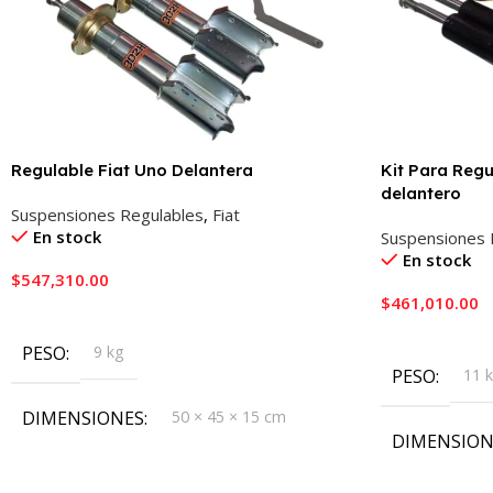
Regulable Fiat Uno Delantera
Kit Para Reg
delantero
Suspensiones Regulables
,
Fiat
En stock
Suspensiones 
En stock
$
547,310.00
$
461,010.00
Añadir Al Carrito
Añadir Al Carr
PESO
9 kg
PESO
11 
DIMENSIONES
50 × 45 × 15 cm
DIMENSION