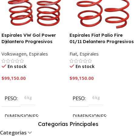
Espirales VW Gol Power
Espirales Fiat Palio Fire
Delantero Progresivos
01/11 Delantero Progresivos
Volkswagen
,
Espirales
Fiat
,
Espirales
En stock
En stock
$
99,150.00
$
99,150.00
Añadir Al Carrito
Añadir Al Carrito
6 kg
6 kg
PESO
PESO
DIMENSIONES
DIMENSIONES
Categorías Principales
Categorías
40 × 35 × 17 cm
40 × 35 × 17 cm