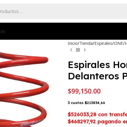
cto
Inicio
Tienda
Espirales
ONE
Espirales H
Delanteros 
$
99,150.00
3 cuotas $213834,66
$526033,28
con transf
$468297,92 pagando en 