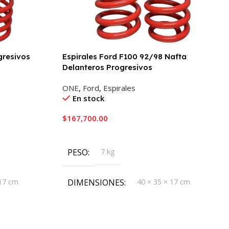
gresivos
Espirales Ford F100 92/98 Nafta
Delanteros Progresivos
ONE
,
Ford
,
Espirales
En stock
$
167,700.00
Añadir Al Carrito
PESO
7 kg
 17 cm
DIMENSIONES
40 × 35 × 17 cm