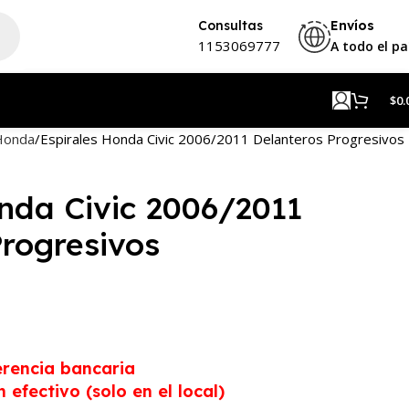
Consultas
Envíos
1153069777
A todo el pa
$
0.
Honda
Espirales Honda Civic 2006/2011 Delanteros Progresivos
onda Civic 2006/2011
Progresivos
erencia bancaria
efectivo (solo en el local)