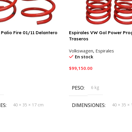
 Palio Fire 01/11 Delantero
Espirales VW Gol Power Pro
Traseros
Volkswagen
,
Espirales
En stock
$
99,150.00
ito
Añadir Al Carrito
g
PESO
6 kg
ES
40 × 35 × 17 cm
DIMENSIONES
40 × 35 ×