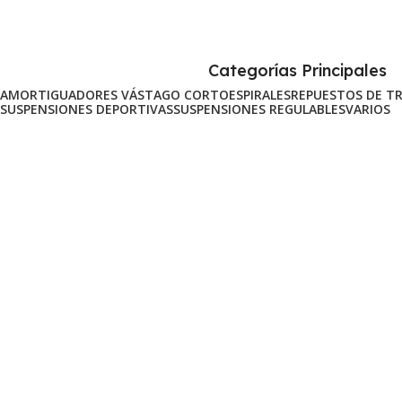
Categorías Principales
AMORTIGUADORES VÁSTAGO CORTO
ESPIRALES
REPUESTOS DE T
SUSPENSIONES DEPORTIVAS
SUSPENSIONES REGULABLES
VARIOS