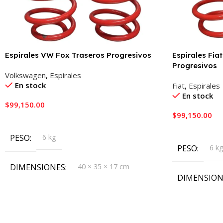
Espirales VW Fox Traseros Progresivos
Espirales Fiat
Progresivos
Volkswagen
,
Espirales
En stock
Fiat
,
Espirales
En stock
$
99,150.00
$
99,150.00
Añadir Al Carrito
Añadir Al Carr
PESO
6 kg
PESO
6 k
DIMENSIONES
40 × 35 × 17 cm
DIMENSION