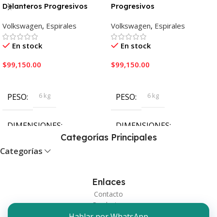
Delanteros Progresivos
Progresivos
Volkswagen
,
Espirales
Volkswagen
,
Espirales
En stock
En stock
$
99,150.00
$
99,150.00
Añadir Al Carrito
Añadir Al Carrito
6 kg
6 kg
PESO
PESO
DIMENSIONES
DIMENSIONES
Categorías Principales
Categorías
40 × 35 × 17 cm
40 × 35 × 17 cm
Enlaces
Contacto
Productos
Hablar por WhatsApp