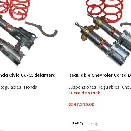
nda Civic 06/11 delantera
Regulable Chevrolet Corsa D
Regulables
,
Honda
Suspensiones Regulables
,
Chev
Fuera de stock
$
547,310.00
ito
Leer Más
g
PESO
9 kg