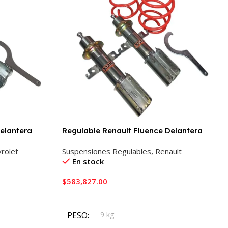
elantera
Regulable Renault Fluence Delantera
rolet
Suspensiones Regulables
,
Renault
En stock
$
583,827.00
Añadir Al Carrito
PESO
9 kg