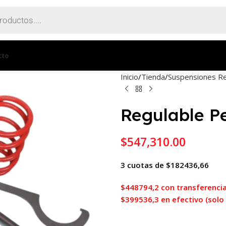
cto
Inicio
Tienda
Suspensiones Re
Regulable P
$
547,310.00
3 cuotas de $182436,66
$448794,2 con transferencia
$399536,3 en efectivo (solo e