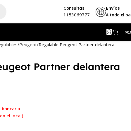
Consultas
Envíos
1153069777
A todo el pa
$
0.
gulables
Peugeot
Regulable Peugeot Partner delantera
eugeot Partner delantera
 bancaria
n el local)