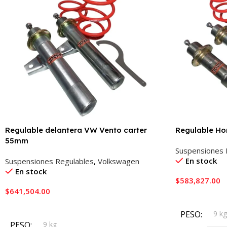
Regulable delantera VW Vento carter
Regulable Ho
55mm
Suspensiones 
En stock
Suspensiones Regulables
,
Volkswagen
En stock
$
583,827.00
$
641,504.00
Añadir Al Carr
Añadir Al Carrito
PESO
9 k
PESO
9 kg