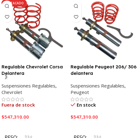
DESTACADO
Regulable Chevrolet Corsa
Regulable Peugeot 206/ 306
Delantera
delantera
Suspensiones Regulables
,
Suspensiones Regulables
,
Chevrolet
Peugeot
Fuera de stock
En stock
$
547,310.00
$
547,310.00
Leer Más
Añadir Al Carrito
9 kg
9 kg
PESO
PESO