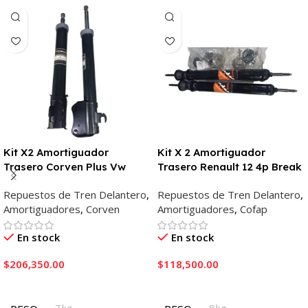
Kit X2 Amortiguador
Kit X 2 Amortiguador
Trasero Corven Plus Vw
Trasero Renault 12 4p Break
Fox-suran
Cofap
Repuestos de Tren Delantero
,
Repuestos de Tren Delantero
,
Amortiguadores
,
Corven
Amortiguadores
,
Cofap
En stock
En stock
$
206,350.00
$
118,500.00
Añadir Al Carrito
Añadir Al Carrito