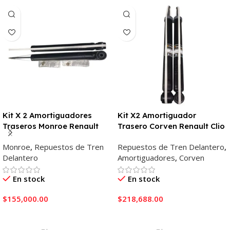
Kit X 2 Amortiguadores
Kit X2 Amortiguador
Traseros Monroe Renault
Trasero Corven Renault Clio
Sandero/ Logan
1991 – 2000
Monroe
,
Repuestos de Tren
Repuestos de Tren Delantero
,
Delantero
Amortiguadores
,
Corven
En stock
En stock
$
155,000.00
$
218,688.00
Añadir Al Carrito
Añadir Al Carrito