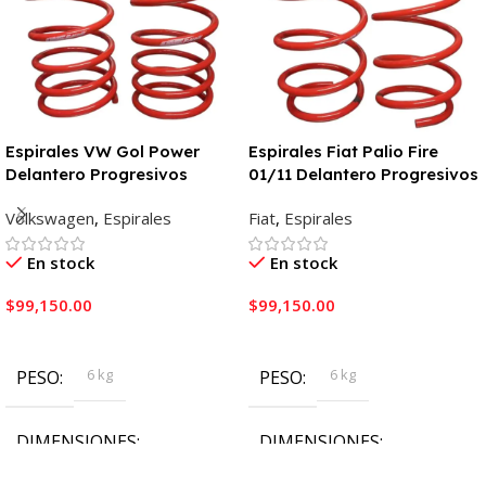
Espirales VW Gol Power
Espirales Fiat Palio Fire
Delantero Progresivos
01/11 Delantero Progresivos
Volkswagen
,
Espirales
Fiat
,
Espirales
En stock
En stock
$
99,150.00
$
99,150.00
Añadir Al Carrito
Añadir Al Carrito
6 kg
6 kg
PESO
PESO
DIMENSIONES
DIMENSIONES