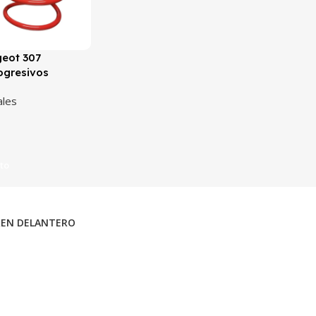
geot 307
ogresivos
ales
ito
REN DELANTERO