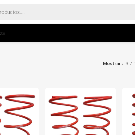
cto
Mostrar
9