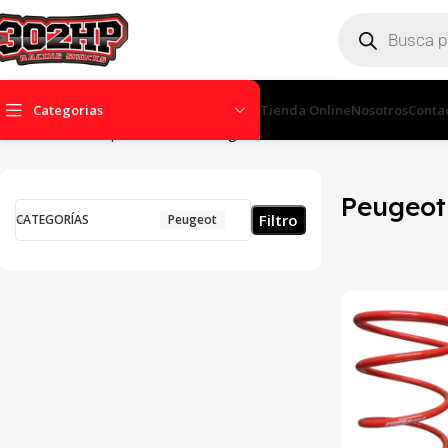
Categorias
Tienda Online
Nosotros
Conta
Inicio
Tienda
Espirales
ONE
Peugeot
Peugeot
Filtro
CATEGORÍAS
Peugeot