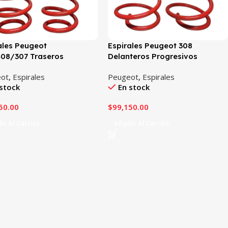
ales Peugeot
Espirales Peugeot 308
08/307 Traseros
Delanteros Progresivos
esivos
ot
,
Espirales
Peugeot
,
Espirales
stock
En stock
50.00
$
99,150.00
ir Al Carrito
Añadir Al Carrito