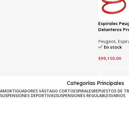
Espirales Peu
Delanteros Pr
Peugeot
,
Espir
En stock
$
99,150.00
Añadir Al Carr
Categorías Principales
AMORTIGUADORES VÁSTAGO CORTO
ESPIRALES
REPUESTOS DE T
SUSPENSIONES DEPORTIVAS
SUSPENSIONES REGULABLES
VARIOS