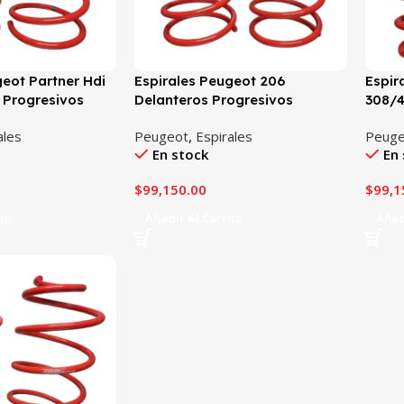
geot Partner Hdi
Espirales Peugeot 206
Espir
s Progresivos
Delanteros Progresivos
308/4
Progr
ales
Peugeot
,
Espirales
Peuge
En stock
En 
$
99,150.00
$
99,1
ito
Añadir Al Carrito
Añad