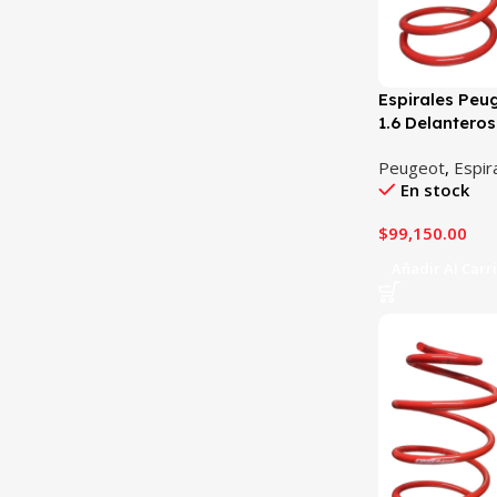
Espirales Peu
1.6 Delantero
Peugeot
,
Espir
En stock
$
99,150.00
Añadir Al Carr