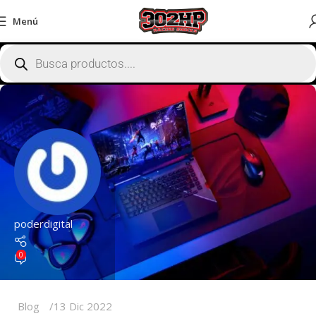
Menú
poderdigital
0
Blog
13 Dic 2022