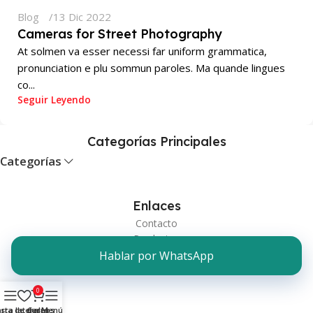
Blog
13 Dic 2022
Cameras for Street Photography
At solmen va esser necessi far uniform grammatica,
pronunciation e plu sommun paroles. Ma quande lingues
co...
Seguir Leyendo
Categorías Principales
Categorías
Enlaces
Contacto
Productos
Hablar por WhatsApp
0
rra lateral
ista de deseos
Carro
Menú