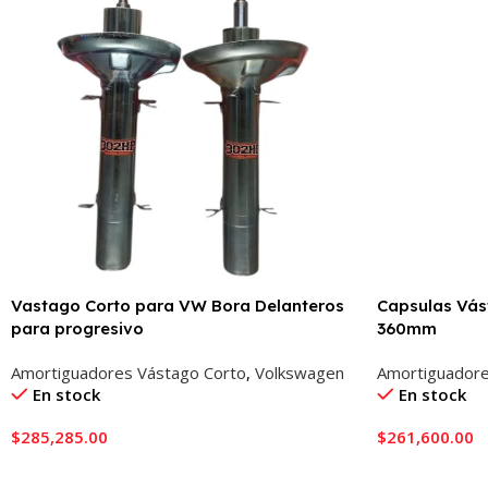
Vastago Corto para VW Bora Delanteros
Capsulas Vás
para progresivo
360mm
Amortiguadores Vástago Corto
,
Volkswagen
Amortiguadore
En stock
En stock
$
285,285.00
$
261,600.00
Añadir Al Carrito
Añadir Al Carr