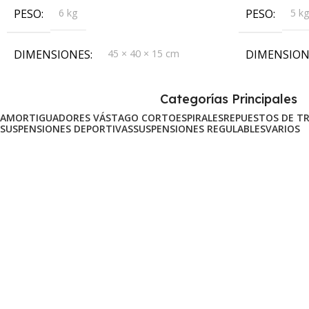
PESO
6 kg
PESO
5 k
DIMENSIONES
45 × 40 × 15 cm
DIMENSION
Categorías Principales
AMORTIGUADORES VÁSTAGO CORTO
ESPIRALES
REPUESTOS DE T
SUSPENSIONES DEPORTIVAS
SUSPENSIONES REGULABLES
VARIOS