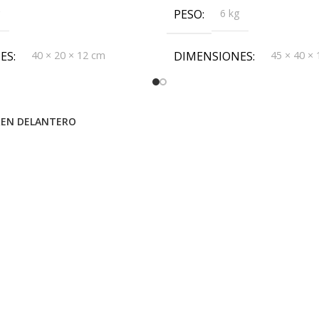
g
PESO
6 kg
ES
40 × 20 × 12 cm
DIMENSIONES
45 × 40 ×
REN DELANTERO