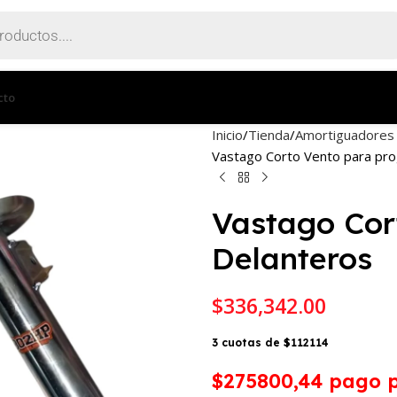
cto
Inicio
Tienda
Amortiguadores
Vastago Corto Vento para pro
Vastago Cor
Delanteros
$
336,342.00
3 cuotas de $112114
$275800,44
pago p