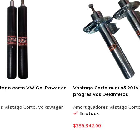
tago corto VW Gol Power en
Vastago Corto audi a3 2016
progresivos Delanteros
s Vástago Corto
,
Volkswagen
Amortiguadores Vástago Cort
En stock
$
336,342.00
ito
Añadir Al Carrito