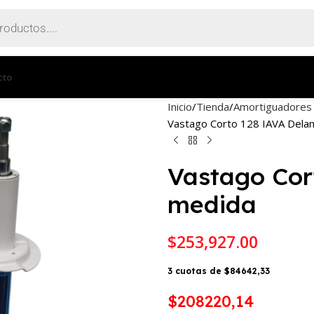
cto
Inicio
Tienda
Amortiguadores
Vastago Corto 128 IAVA Dela
Vastago Cor
medida
$
253,927.00
3 cuotas de $84642,33
$208220,14