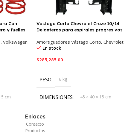
ora Con
Vastago Corto Chevrolet Cruze 10/14
ro y fuelles
Delanteros para espirales progresivos
o
,
Volkswagen
Amortiguadores Vástago Corto
,
Chevrolet
En stock
$
285,285.00
Añadir Al Carrito
PESO
6 kg
 15 cm
DIMENSIONES
45 × 40 × 15 cm
Enlaces
Contacto
Productos