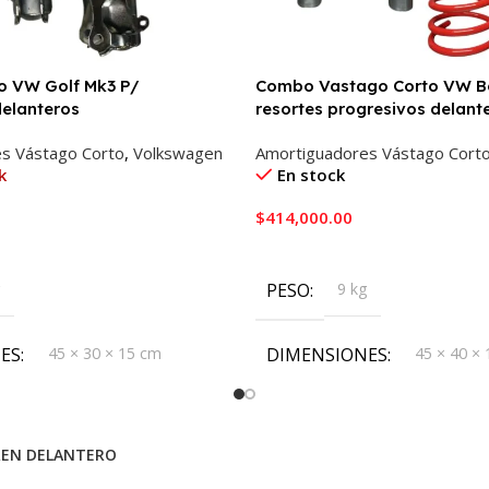
o VW Golf Mk3 P/
Combo Vastago Corto VW B
delanteros
resortes progresivos delante
s Vástago Corto
,
Volkswagen
Amortiguadores Vástago Cort
k
En stock
$
414,000.00
Añadir Al Carrito
g
PESO
9 kg
ES
45 × 30 × 15 cm
DIMENSIONES
45 × 40 ×
REN DELANTERO