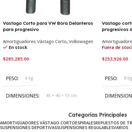
Vastago Corto para VW Bora Delanteros
Vastago cort
para progresivo
progresivos 
Amortiguadores Vástago Corto
,
Volkswagen
Amortiguadore
En stock
Fuera de stoc
$
285,285.00
$
253,926.00
Añadir Al Carrito
Leer Más
PESO
6 kg
PESO
8 k
DIMENSIONES
45 × 40 × 15 cm
DIMENSION
Categorías Principales
AMORTIGUADORES VÁSTAGO CORTO
ESPIRALES
REPUESTOS DE T
SUSPENSIONES DEPORTIVAS
SUSPENSIONES REGULABLES
VARIOS